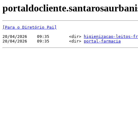
portaldocliente.santarosaurban
[Para o Diretório Pai]
20/04/2026    09:35        <dir> 
higienizacao-leitos-fr
20/04/2026    09:35        <dir> 
portal-farmacia